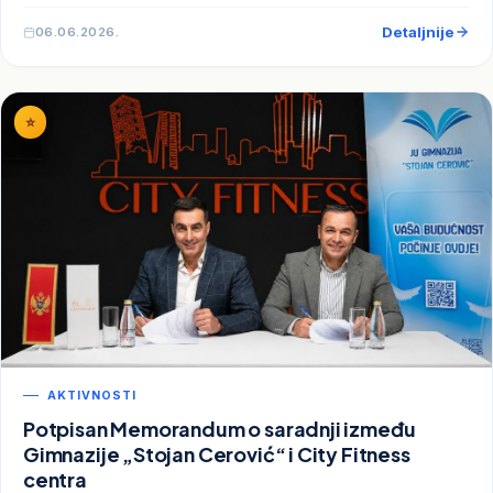
Detaljnije
06.06.2026.
⭐
AKTIVNOSTI
Potpisan Memorandum o saradnji između
Gimnazije „Stojan Cerović“ i City Fitness
centra