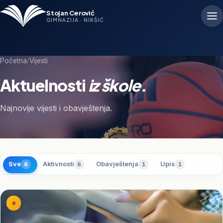
Stojan Cerović
GIMNAZIJA · NIKŠIĆ
Početna
/
Vijesti
Aktuelnosti
iz škole.
Najnovije vijesti i obavještenja.
Sve
Aktivnosti
Obavještenja
Upis
8
6
1
1
⭐