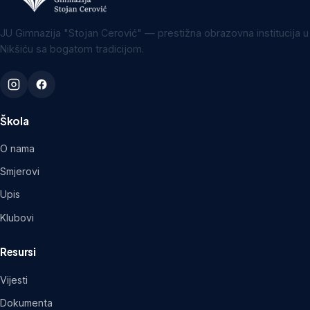
JU Gimnazija "Stojan Cerović" — prestižna obrazovna institucija u
Nikšiću sa bogatom tradicijom.
Škola
O nama
Smjerovi
Upis
Klubovi
Resursi
Vijesti
Dokumenta