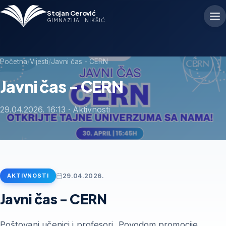
Stojan Cerović
GIMNAZIJA · NIKŠIĆ
Početna
/
Vijesti
/
Javni čas - CERN
Javni čas - CERN
29.04.2026. 16:13 · Aktivnosti
29.04.2026.
AKTIVNOSTI
Javni čas - CERN
Poštovani učenici i profesori, Povodom promocije