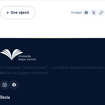
← Sve vijesti
Podijeli:
JU Gimnazija "Stojan Cerović" — prestižna obrazovna institucija u
Nikšiću sa bogatom tradicijom.
Škola