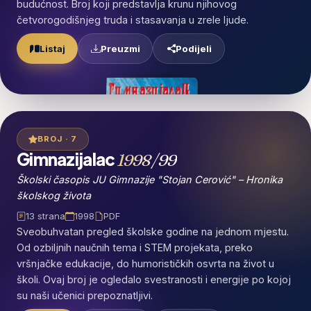
budućnost. Broj koji predstavlja krunu njihovog
četvorogodišnjeg truda i stasavanja u zrele ljude.
Preuzmi
Listaj
Podijeli
BROJ · 7
Gimnazijalac
1998/99
Školski časopis JU Gimnazije "Stojan Cerović" – Hronika
školskog života
13 strana
1998
PDF
Sveobuhvatan pregled školske godine na jednom mjestu.
Od ozbiljnih naučnih tema i STEM projekata, preko
vršnjačke edukacije, do humorističkih osvrta na život u
školi. Ovaj broj je ogledalo svestranosti i energije po kojoj
su naši učenici prepoznatljivi.