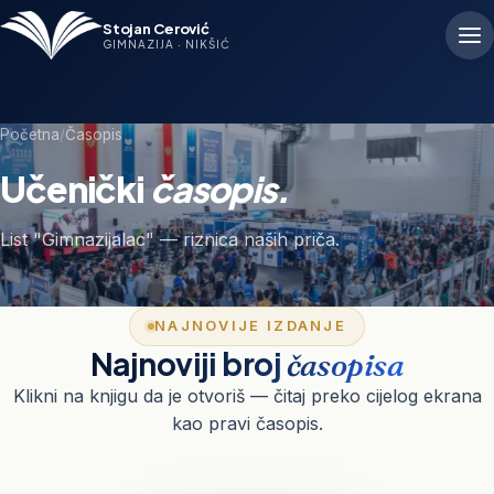
Stojan Cerović
GIMNAZIJA · NIKŠIĆ
Početna
/
Časopis
Učenički
časopis.
List "Gimnazijalac" — riznica naših priča.
NAJNOVIJE IZDANJE
Najnoviji broj
časopisa
Klikni na knjigu da je otvoriš — čitaj preko cijelog ekrana
kao pravi časopis.