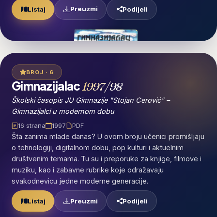
Preuzmi
Listaj
Podijeli
BROJ · 6
Gimnazijalac
1997/98
Školski časopis JU Gimnazije "Stojan Cerović" –
Gimnazijalci u modernom dobu
16 strana
1997
PDF
Šta zanima mlade danas? U ovom broju učenici promišljaju
o tehnologiji, digitalnom dobu, pop kulturi i aktuelnim
društvenim temama. Tu su i preporuke za knjige, filmove i
muziku, kao i zabavne rubrike koje odražavaju
svakodnevicu jedne moderne generacije.
Preuzmi
Listaj
Podijeli