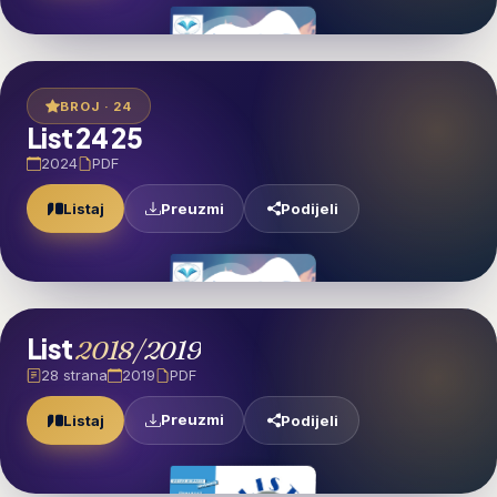
BROJ · 24
List 24 25
2024
PDF
Preuzmi
Listaj
Podijeli
List
2018/2019
28 strana
2019
PDF
Preuzmi
Listaj
Podijeli