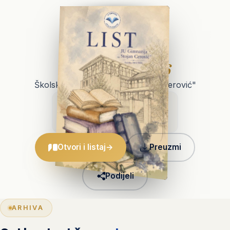
NAJNOVIJE · 2026
List
2025/2026
Školski list JU Gimnazije "Stojan Cerović"
36
2026
PDF
Strana
Godina
Format
Otvori i listaj
→
Preuzmi
Podijeli
ARHIVA