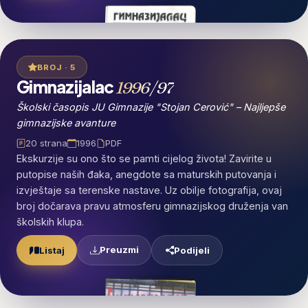
BROJ · 5
Gimnazijalac
1996/97
Školski časopis JU Gimnazije "Stojan Cerović" – Najljepše
gimnazijske avanture
20 strana
1996
PDF
Ekskurzije su ono što se pamti cijelog života! Zavirite u
putopise naših đaka, anegdote sa maturskih putovanja i
izvještaje sa terenske nastave. Uz obilje fotografija, ovaj
broj dočarava pravu atmosferu gimnazijskog druženja van
školskih klupa.
Preuzmi
Listaj
Podijeli