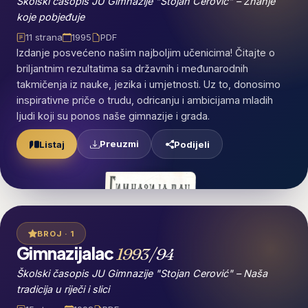
Školski časopis JU Gimnazije "Stojan Cerović" – Znanje
koje pobjeđuje
11 strana
1995
PDF
Izdanje posvećeno našim najboljim učenicima! Čitajte o
briljantnim rezultatima sa državnih i međunarodnih
takmičenja iz nauke, jezika i umjetnosti. Uz to, donosimo
inspirativne priče o trudu, odricanju i ambicijama mladih
ljudi koji su ponos naše gimnazije i grada.
Preuzmi
Listaj
Podijeli
BROJ · 1
Gimnazijalac
1993/94
Školski časopis JU Gimnazije "Stojan Cerović" – Naša
tradicija u riječi i slici