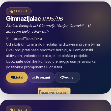
BROJ · 4
Gimnazijalac
1995/96
Školski časopis JU Gimnazije "Stojan Cerović" – U
zdravom tijelu, zdrav duh
12 strana
1996
PDF
Od školskih turnira do medalja na državnim prvenstvima!
Ovaj broj prati naše sportske heroje, ali i omladinski
aktivizam, volonterske akcije i ekološke projekte.
Upoznajte učenike koji svoju energiju usmjeravaju ka
pozitivnim promjenama u društvu.
Preuzmi
Listaj
Podijeli
BROJ · 3