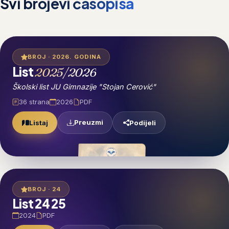
Svi brojevi časopisa
BROJ · 2026. GODINA
List
2025/2026
Školski list JU Gimnazije "Stojan Cerović"
36 strana
2026
PDF
Preuzmi
Listaj
Podijeli
BROJ · 24
List 24 25
2024
PDF