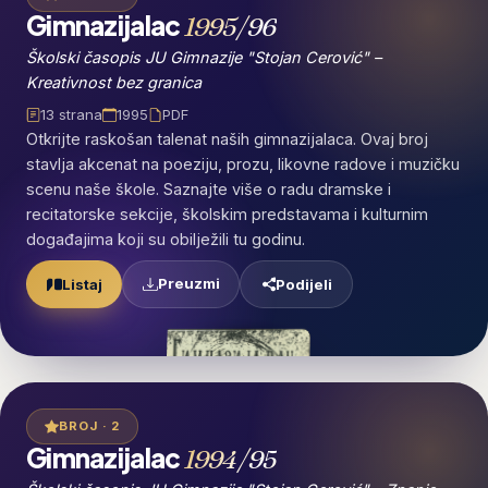
Gimnazijalac
1995/96
Školski časopis JU Gimnazije "Stojan Cerović" –
Kreativnost bez granica
13 strana
1995
PDF
Otkrijte raskošan talenat naših gimnazijalaca. Ovaj broj
stavlja akcenat na poeziju, prozu, likovne radove i muzičku
scenu naše škole. Saznajte više o radu dramske i
recitatorske sekcije, školskim predstavama i kulturnim
događajima koji su obilježili tu godinu.
Preuzmi
Listaj
Podijeli
BROJ · 2
Gimnazijalac
1994/95