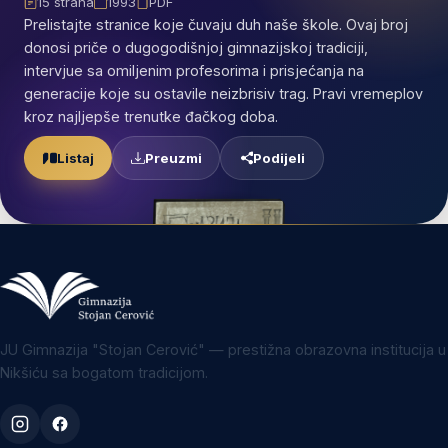
15 strana
1993
PDF
Prelistajte stranice koje čuvaju duh naše škole. Ovaj broj
donosi priče o dugogodišnjoj gimnazijskoj tradiciji,
intervjue sa omiljenim profesorima i prisjećanja na
generacije koje su ostavile neizbrisiv trag. Pravi vremeplov
kroz najljepše trenutke đačkog doba.
Preuzmi
Listaj
Podijeli
JU Gimnazija "Stojan Cerović" — prestižna obrazovna institucija u
Nikšiću sa bogatom tradicijom.