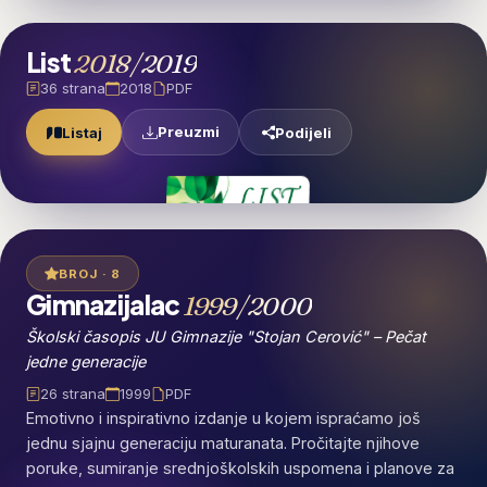
List
2018/2019
36 strana
2018
PDF
Preuzmi
Listaj
Podijeli
BROJ · 8
Gimnazijalac
1999/2000
Školski časopis JU Gimnazije "Stojan Cerović" – Pečat
jedne generacije
26 strana
1999
PDF
Emotivno i inspirativno izdanje u kojem ispraćamo još
jednu sjajnu generaciju maturanata. Pročitajte njihove
poruke, sumiranje srednjoškolskih uspomena i planove za