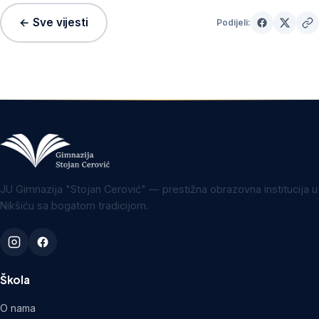
← Sve vijesti
Podijeli:
JU Gimnazija "Stojan Cerović" — prestižna obrazovna institucija u
Nikšiću sa bogatom tradicijom.
Škola
O nama