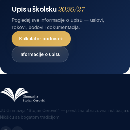
Upis u školsku
2026/27
Pogledaj sve informacije o upisu — uslovi,
rokovi, bodovi i dokumentacija.
Kalkulator bodova
→
Informacije o upisu
JU Gimnazija "Stojan Cerović" — prestižna obrazovna institucija u
Nikšiću sa bogatom tradicijom.