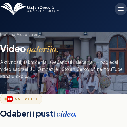
Stojan Cerović
GIMNAZIJA · NIKŠIĆ
Početna
/
Video galerija
Video
galerija.
Aktivnosti, takmičenja, svečanosti i sjećanja — pogledaj
video sadržaj JU Gimnazije "Stojan Cerović" na YouTube
kanalu škole.
SVI VIDEI
Odaberi i pusti
video.