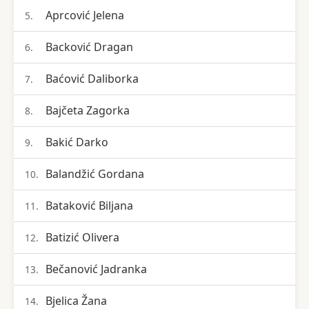
Aprcović Jelena
5.
Backović Dragan
6.
Baćović Daliborka
7.
Bajčeta Zagorka
8.
Bakić Darko
9.
Balandžić Gordana
10.
Bataković Biljana
11.
Batizić Olivera
12.
Bečanović Jadranka
13.
Bjelica Žana
14.