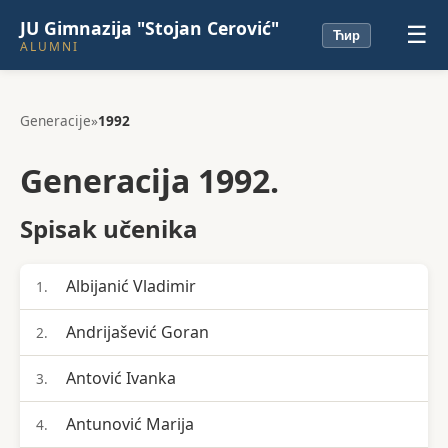
JU Gimnazija "Stojan Cerović"
☰
Ћир
ALUMNI
Generacije
»
1992
Generacija 1992.
Spisak učenika
Albijanić Vladimir
1.
Andrijašević Goran
2.
Antović Ivanka
3.
Antunović Marija
4.