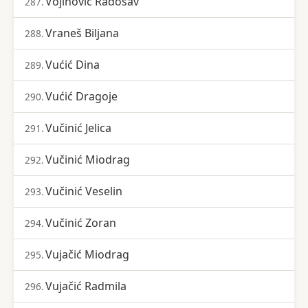
Vojinović Radosav
287.
Vraneš Biljana
288.
Vućić Dina
289.
Vućić Dragoje
290.
Vučinić Jelica
291.
Vučinić Miodrag
292.
Vučinić Veselin
293.
Vučinić Zoran
294.
Vujačić Miodrag
295.
Vujačić Radmila
296.