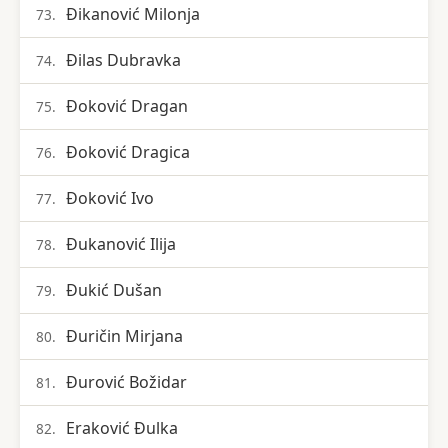
Đikanović Milonja
73.
Đilas Dubravka
74.
Đoković Dragan
75.
Đoković Dragica
76.
Đoković Ivo
77.
Đukanović Ilija
78.
Đukić Dušan
79.
Đuričin Mirjana
80.
Đurović Božidar
81.
Eraković Đulka
82.