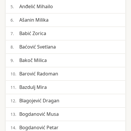
Anđelić Mihailo
5.
Ašanin Milika
6.
Babić Zorica
7.
Baćović Svetlana
8.
Bakoč Milica
9.
Barović Radoman
10.
Bazdulj Mira
11.
Blagojević Dragan
12.
Bogdanović Musa
13.
Bogdanović Petar
14.