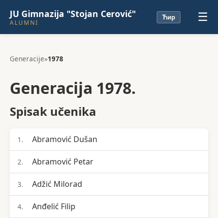
JU Gimnazija "Stojan Cerović"
☰
Ћир
ALUMNI
Generacije
»
1978
Generacija 1978.
Spisak učenika
Abramović Dušan
1.
Abramović Petar
2.
Adžić Milorad
3.
Anđelić Filip
4.