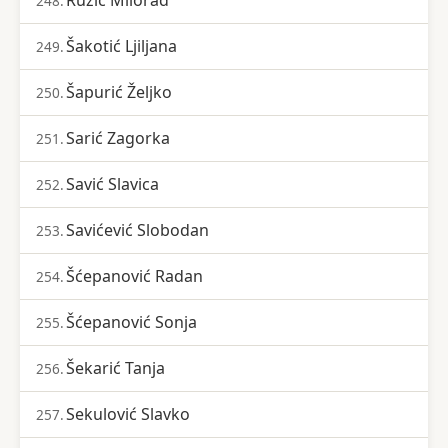
Ružić Milorad
248.
Šakotić Ljiljana
249.
Šapurić Željko
250.
Sarić Zagorka
251.
Savić Slavica
252.
Savićević Slobodan
253.
Šćepanović Radan
254.
Šćepanović Sonja
255.
Šekarić Tanja
256.
Sekulović Slavko
257.