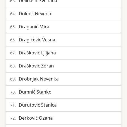
Delibašić Svetlana
63.
Doknić Nevena
64.
Draganić Mira
65.
Dragićević Vesna
66.
Drašković Ljiljana
67.
Drašković Zoran
68.
Drobnjak Nevenka
69.
Dumnić Stanko
70.
Durutović Stanica
71.
Đerković Ozana
72.