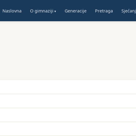
Naslovna
O gimnaziji
Generacije
Pretraga
Sjećan