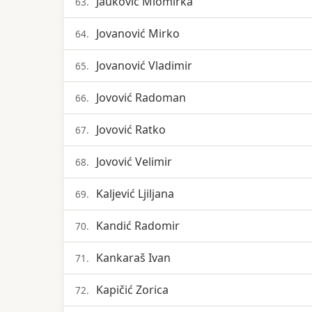
Jauković Miomirka
63.
Jovanović Mirko
64.
Jovanović Vladimir
65.
Jovović Radoman
66.
Jovović Ratko
67.
Jovović Velimir
68.
Kaljević Ljiljana
69.
Kandić Radomir
70.
Kankaraš Ivan
71.
Kapičić Zorica
72.