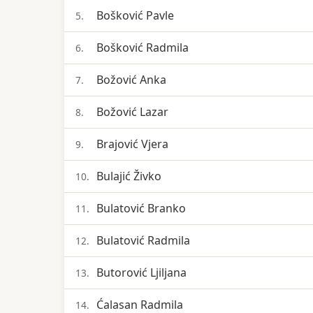
Bošković Pavle
5.
Bošković Radmila
6.
Božović Anka
7.
Božović Lazar
8.
Brajović Vjera
9.
Bulajić Živko
10.
Bulatović Branko
11.
Bulatović Radmila
12.
Butorović Ljiljana
13.
Ćalasan Radmila
14.