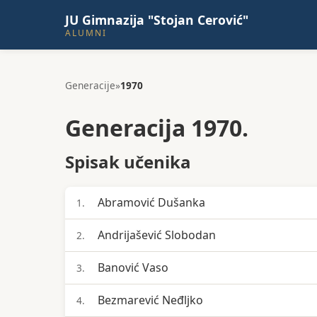
JU Gimnazija "Stojan Cerović"
ALUMNI
Generacije
»
1970
Generacija 1970.
Spisak učenika
Abramović Dušanka
1.
Andrijašević Slobodan
2.
Banović Vaso
3.
Bezmarević Neđljko
4.