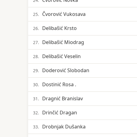
Čvorović Novka
24.
Čvorović Vukosava
25.
Delibašić Krsto
26.
Delibašić Miodrag
27.
Delibašić Veselin
28.
Doderović Slobodan
29.
Dostinić Rosa .
30.
Dragnić Branislav
31.
Drinčić Dragan
32.
Drobnjak Dušanka
33.