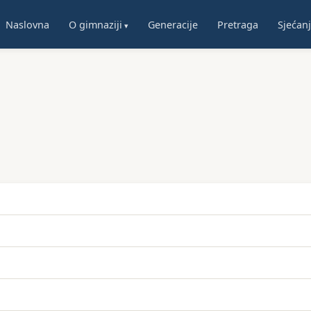
Naslovna
O gimnaziji
Generacije
Pretraga
Sjećan