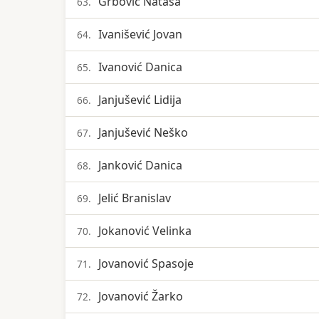
Grbović Nataša
63.
Ivanišević Jovan
64.
Ivanović Danica
65.
Janjušević Lidija
66.
Janjušević Neško
67.
Janković Danica
68.
Jelić Branislav
69.
Jokanović Velinka
70.
Jovanović Spasoje
71.
Jovanović Žarko
72.