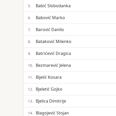
Babić Slobodanka
5.
Babović Marko
6.
Barović Danilo
7.
Bataković Milenko
8.
Batrićević Dragica
9.
Bezmarević Jelena
10.
Bijelić Kosara
11.
Bjeletić Gojko
12.
Bjelica Dimitrije
13.
Blagojević Stojan
14.