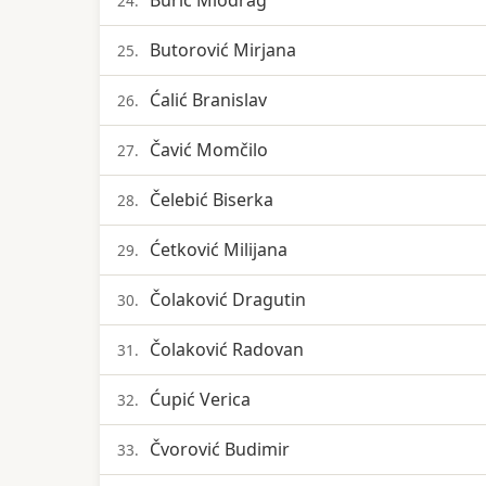
Burić Miodrag
24.
Butorović Mirjana
25.
Ćalić Branislav
26.
Čavić Momčilo
27.
Čelebić Biserka
28.
Ćetković Milijana
29.
Čolaković Dragutin
30.
Čolaković Radovan
31.
Ćupić Verica
32.
Čvorović Budimir
33.