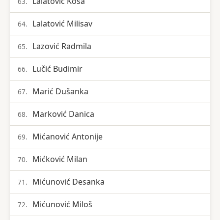
Lalatović Kosa
63.
Lalatović Milisav
64.
Lazović Radmila
65.
Lučić Budimir
66.
Marić Dušanka
67.
Marković Danica
68.
Mićanović Antonije
69.
Mićković Milan
70.
Mićunović Desanka
71.
Mićunović Miloš
72.