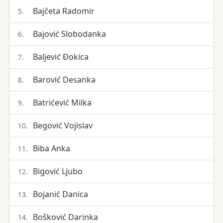
Bajčeta Radomir
5.
Bajović Slobodanka
6.
Baljević Đokica
7.
Barović Desanka
8.
Batrićević Milka
9.
Begović Vojislav
10.
Biba Anka
11.
Bigović Ljubo
12.
Bojanić Danica
13.
Bošković Darinka
14.