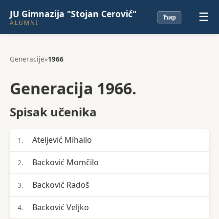
JU Gimnazija "Stojan Cerović"
☰
Ћир
ALUMNI
Generacije
»
1966
Generacija 1966.
Spisak učenika
Ateljević Mihailo
1.
Backović Momčilo
2.
Backović Radoš
3.
Backović Veljko
4.