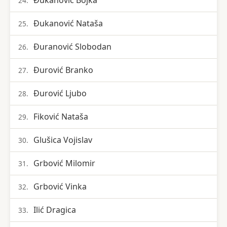
Đukanović Bojka
24.
Đukanović Nataša
25.
Đuranović Slobodan
26.
Đurović Branko
27.
Đurović Ljubo
28.
Fiković Nataša
29.
Glušica Vojislav
30.
Grbović Milomir
31.
Grbović Vinka
32.
Ilić Dragica
33.