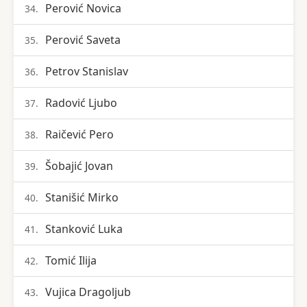
Perović Novica
34.
Perović Saveta
35.
Petrov Stanislav
36.
Radović Ljubo
37.
Raičević Pero
38.
Šobajić Jovan
39.
Stanišić Mirko
40.
Stanković Luka
41.
Tomić Ilija
42.
Vujica Dragoljub
43.