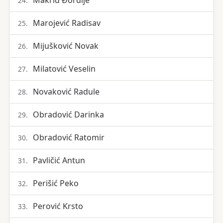
Makrid Đorđije
24.
Marojević Radisav
25.
Mijušković Novak
26.
Milatović Veselin
27.
Novaković Radule
28.
Obradović Darinka
29.
Obradović Ratomir
30.
Pavličić Antun
31.
Perišić Peko
32.
Perović Krsto
33.