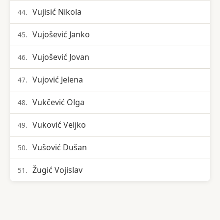
Vujisić Nikola
44.
Vujošević Janko
45.
Vujošević Jovan
46.
Vujović Jelena
47.
Vukčević Olga
48.
Vuković Veljko
49.
Vušović Dušan
50.
Žugić Vojislav
51.