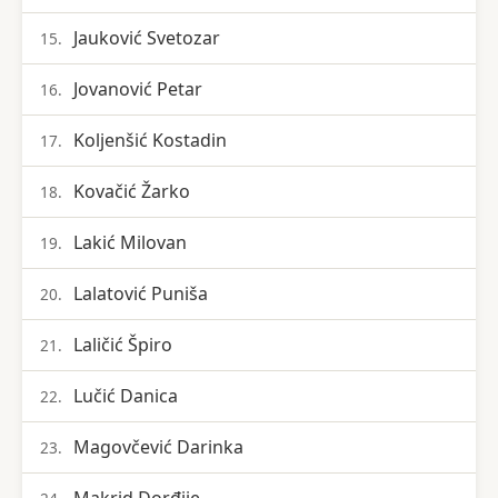
Jauković Svetozar
15.
Jovanović Petar
16.
Koljenšić Kostadin
17.
Kovačić Žarko
18.
Lakić Milovan
19.
Lalatović Puniša
20.
Laličić Špiro
21.
Lučić Danica
22.
Magovčević Darinka
23.