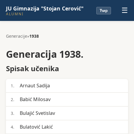
JU Gimnazija "Stojan Cerović"
☰
Ћир
ALUMNI
Generacije
»
1938
Generacija 1938.
Spisak učenika
Arnaut Sadija
1.
Babić Milosav
2.
Bulajić Svetislav
3.
Bulatović Lakić
4.