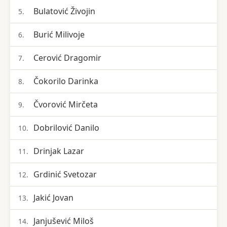
Bulatović Živojin
5.
Burić Milivoje
6.
Cerović Dragomir
7.
Čokorilo Darinka
8.
Čvorović Mirčeta
9.
Dobrilović Danilo
10.
Drinjak Lazar
11.
Grdinić Svetozar
12.
Jakić Jovan
13.
Janjušević Miloš
14.