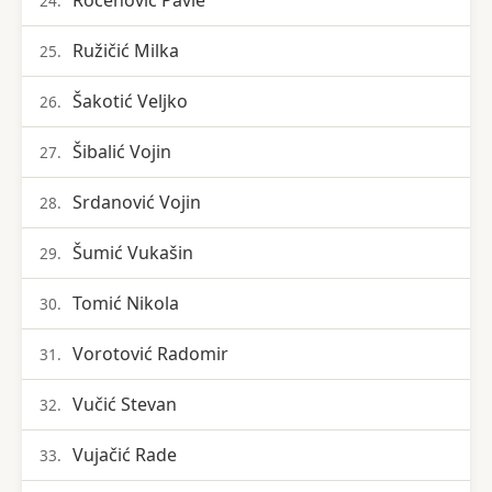
Roćenović Pavle
24.
Ružičić Milka
25.
Šakotić Veljko
26.
Šibalić Vojin
27.
Srdanović Vojin
28.
Šumić Vukašin
29.
Tomić Nikola
30.
Vorotović Radomir
31.
Vučić Stevan
32.
Vujačić Rade
33.