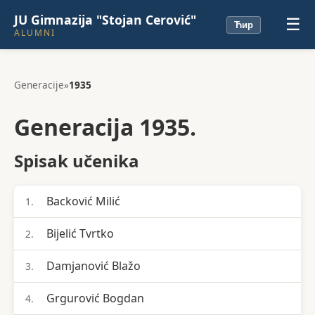
JU Gimnazija "Stojan Cerović"
☰
Ћир
ALUMNI
Generacije
»
1935
Generacija 1935.
Spisak učenika
Backović Milić
1.
Bijelić Tvrtko
2.
Damjanović Blažo
3.
Grgurović Bogdan
4.