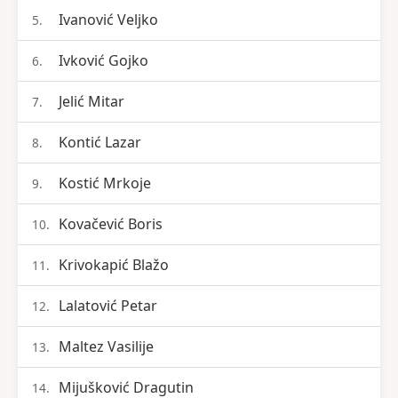
Ivanović Veljko
5.
Ivković Gojko
6.
Jelić Mitar
7.
Kontić Lazar
8.
Kostić Mrkoje
9.
Kovačević Boris
10.
Krivokapić Blažo
11.
Lalatović Petar
12.
Maltez Vasilije
13.
Mijušković Dragutin
14.