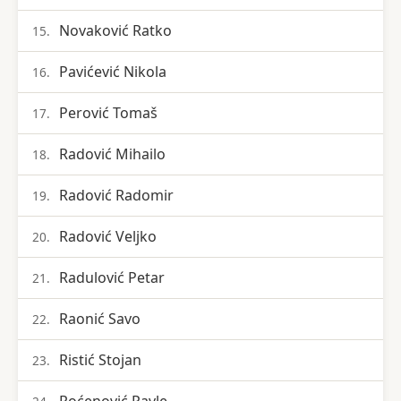
Novaković Ratko
15.
Pavićević Nikola
16.
Perović Tomaš
17.
Radović Mihailo
18.
Radović Radomir
19.
Radović Veljko
20.
Radulović Petar
21.
Raonić Savo
22.
Ristić Stojan
23.