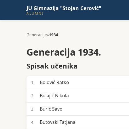
JU Gimnazija "Stojan Cerović"
ALUMNI
Generacije
»
1934
Generacija 1934.
Spisak učenika
Bojović Ratko
1.
Bulajić Nikola
2.
Burić Savo
3.
Butovski Tatjana
4.