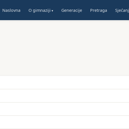
Naslovna
O gimnaziji
Generacije
Pretraga
Sjećan