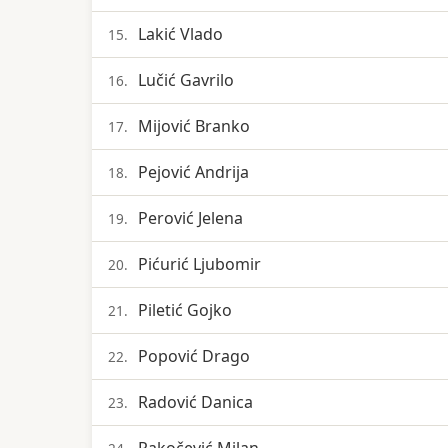
Lakić Vlado
15.
Lučić Gavrilo
16.
Mijović Branko
17.
Pejović Andrija
18.
Perović Jelena
19.
Pićurić Ljubomir
20.
Piletić Gojko
21.
Popović Drago
22.
Radović Danica
23.