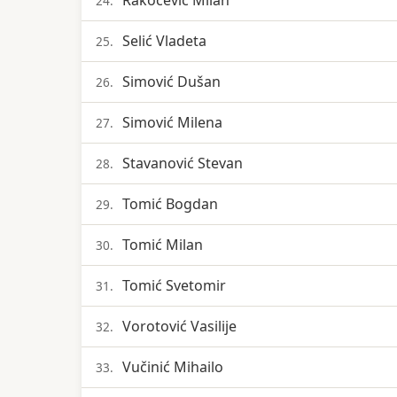
Rakočević Milan
24.
Selić Vladeta
25.
Simović Dušan
26.
Simović Milena
27.
Stavanović Stevan
28.
Tomić Bogdan
29.
Tomić Milan
30.
Tomić Svetomir
31.
Vorotović Vasilije
32.
Vučinić Mihailo
33.