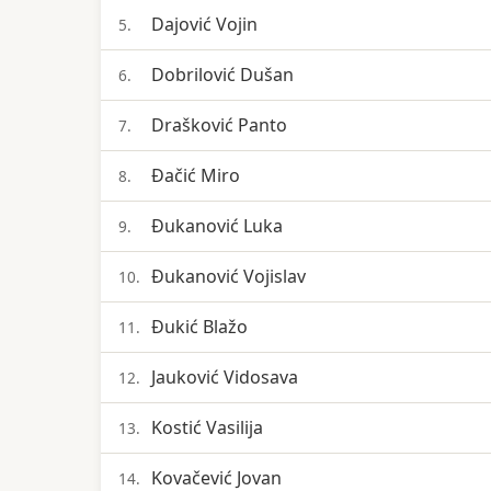
Dajović Vojin
5.
Dobrilović Dušan
6.
Drašković Panto
7.
Đačić Miro
8.
Đukanović Luka
9.
Đukanović Vojislav
10.
Đukić Blažo
11.
Jauković Vidosava
12.
Kostić Vasilija
13.
Kovačević Jovan
14.